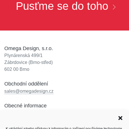
Pusťme se do toho
Omega Design, s.r.o.
Plynárenská 499/1
Zábrdovice (Brno-střed)
602 00 Brno
Obchodní oddělení
sales@omegadesign.cz
Obecné informace
info@omegadesign.cz
Recepce
K ukládání a/nebo přístupu k informacím o zařízení používáme technologie,