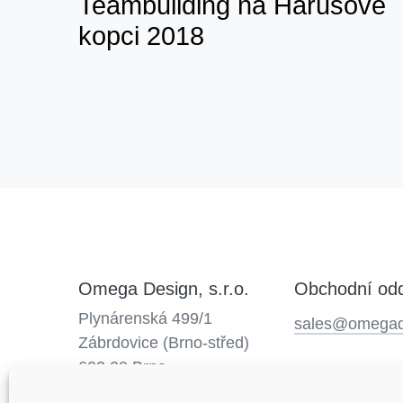
Teambuilding na Harusově
kopci 2018
Omega Design, s.r.o.
Obchodní odd
Plynárenská 499/1
sales@omegad
Zábrdovice (Brno-střed)
602 00 Brno