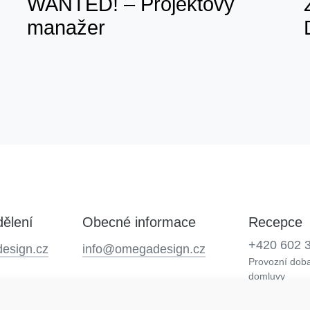
WANTED! – Projektový
manažer
ělení
Obecné informace
Recepce
+420 602 
esign.cz
info@omegadesign.cz
Provozní doba
domluvy