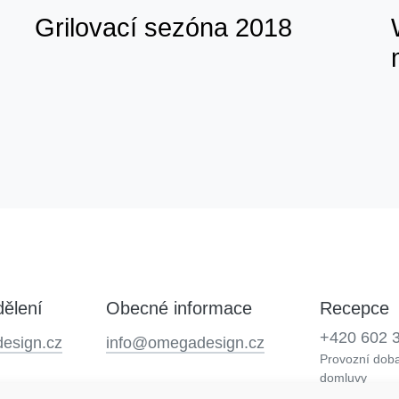
Grilovací sezóna 2018
ělení
Obecné informace
Recepce
+420 602 
esign.cz
info@omegadesign.cz
Provozní doba
domluvy