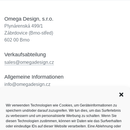
Omega Design, s.r.o.
Plynárenská 499/1
Zábrdovice (Brno-střed)
602 00 Brno
Verkaufsabteilung
sales@omegadesign.cz
Allgemeine Informationen
info@omegadesign.cz
Rezeption
Wir verwenden Technologien wie Cookies, um Geräteinformationen zu
+420 602 330 648
speichern und/oder darauf zuzugreifen. Wir tun dies, um das Surferlebnis
Öffnungszeiten: nach telefonischer Vereinbarung
zu verbessern und um personalisierte Werbung zu schalten. Wenn Sie
diesen Technologien zustimmen, können wir Daten wie das Surfverhalten
Folgen Sie uns
oder eindeutige IDs auf dieser Website verarbeiten. Eine Ablehnung oder