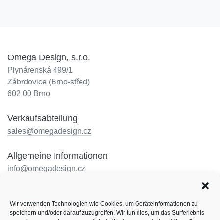
Omega Design, s.r.o.
Plynárenská 499/1
Zábrdovice (Brno-střed)
602 00 Brno
Verkaufsabteilung
sales@omegadesign.cz
Allgemeine Informationen
info@omegadesign.cz
Rezeption
Wir verwenden Technologien wie Cookies, um Geräteinformationen zu
+420 602 330 648
speichern und/oder darauf zuzugreifen. Wir tun dies, um das Surferlebnis
Öffnungszeiten: nach telefonischer Vereinbarung