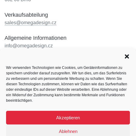
Verkaufsabteilung
sales@omegadesign.cz
Allgemeine Informationen
info@omegadesign.cz
Rezeption
Wir verwenden Technologien wie Cookies, um Geräteinformationen zu
+420 602 330 648
speichern und/oder darauf zuzugreifen. Wir tun dies, um das Surferlebnis
Öffnungszeiten: nach telefonischer Vereinbarung
zu verbessern und um personalisierte Werbung zu schalten. Wenn Sie
diesen Technologien zustimmen, können wir Daten wie das Surfverhalten
Folgen Sie uns
oder eindeutige IDs auf dieser Website verarbeiten. Eine Ablehnung oder
ein Widerruf der Zustimmung kann bestimmte Merkmale und Funktionen
Facebook
LinkedIn
Instagram
beeinträchtigen.
Behance
Akzeptieren
© 2026 Omega Design
Ablehnen